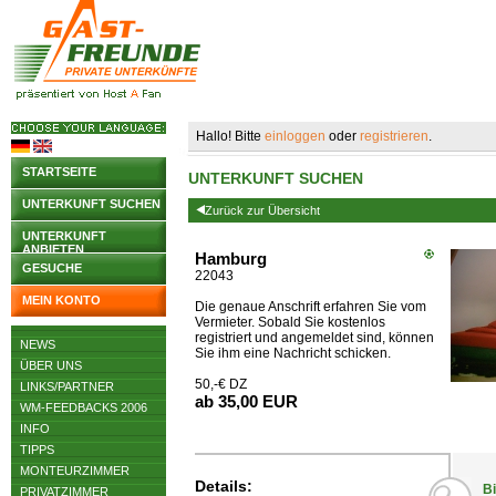
Hallo! Bitte
einloggen
oder
registrieren
.
STARTSEITE
UNTERKUNFT SUCHEN
UNTERKUNFT SUCHEN
Zurück zur Übersicht
UNTERKUNFT
ANBIETEN
Hamburg
GESUCHE
22043
MEIN KONTO
Die genaue Anschrift erfahren Sie vom
Vermieter. Sobald Sie kostenlos
registriert und angemeldet sind, können
NEWS
Sie ihm eine Nachricht schicken.
ÜBER UNS
50,-€ DZ
LINKS/PARTNER
ab 35,00 EUR
WM-FEEDBACKS 2006
INFO
TIPPS
MONTEURZIMMER
Details:
Bi
PRIVATZIMMER