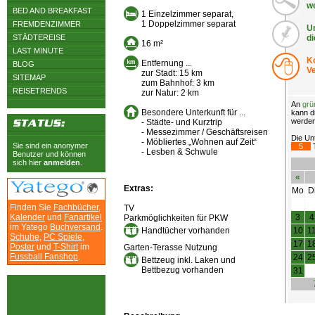
we
BED AND BREAKFAST
1 Einzelzimmer separat,
1 Doppelzimmer separat
FREMDENZIMMER
Un
STÄDTEREISE
d
16 m²
LAST MINUTE
K
Entfernung ...
BLOG
V
zur Stadt: 15 km
SITEMAP
zum Bahnhof: 3 km
REISETRENDS
zur Natur: 2 km
An
grü
Besondere Unterkunft für ...
kann d
werden
- Städte- und Kurztrip
- Messezimmer / Geschäftsreisen
Die Unt
- Möbliertes „Wohnen auf Zeit“
Sie sind ein anonymer
5
T
- Lesben & Schwule
Benutzer und können
sich hier
anmelden
.
«
Extras:
Mo
D
Finden Sie
Fachbücher
,
TV
Kalender
und
Fanartikel
3
4
Parkmöglichkeiten für PKW
im Yatego
Buchversand
.
Handtücher vorhanden
10
1
Schuhe
,
PC Spiele
,
17
1
Poster
und
T-Shirt
im
Garten-Terasse Nutzung
Fussball Fanshop
.
24
2
Bettzeug inkl. Laken und
Bettbezug vorhanden
31