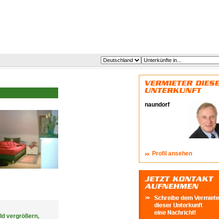
naundorf
Profil ansehen
ld vergrößern,