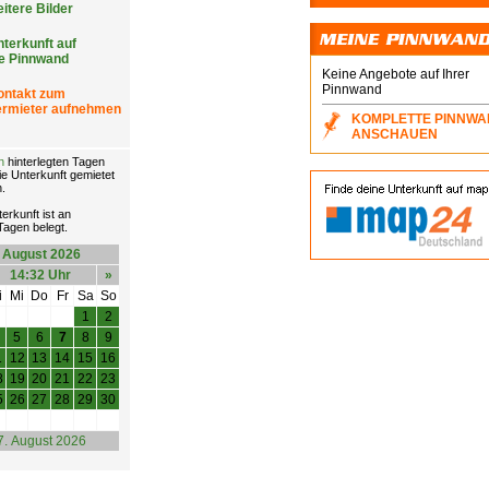
itere Bilder
terkunft auf
ie Pinnwand
Keine Angebote auf Ihrer
Pinnwand
ontakt zum
ermieter aufnehmen
KOMPLETTE PINNW
ANSCHAUEN
n
hinterlegten Tagen
ie Unterkunft gemietet
.
erkunft ist an
agen belegt.
August 2026
14:32 Uhr
»
i
Mi
Do
Fr
Sa
So
1
2
5
6
7
8
9
1
12
13
14
15
16
8
19
20
21
22
23
5
26
27
28
29
30
7. August 2026