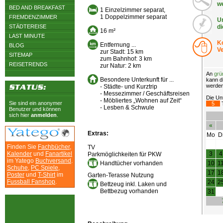
we
BED AND BREAKFAST
1 Einzelzimmer separat,
1 Doppelzimmer separat
FREMDENZIMMER
Un
STÄDTEREISE
d
16 m²
LAST MINUTE
K
Entfernung ...
BLOG
V
zur Stadt: 15 km
SITEMAP
zum Bahnhof: 3 km
REISETRENDS
zur Natur: 2 km
An
grü
Besondere Unterkunft für ...
kann d
werden
- Städte- und Kurztrip
- Messezimmer / Geschäftsreisen
Die Unt
- Möbliertes „Wohnen auf Zeit“
Sie sind ein anonymer
5
T
- Lesben & Schwule
Benutzer und können
sich hier
anmelden
.
«
Extras:
Mo
D
Finden Sie
Fachbücher
,
TV
Kalender
und
Fanartikel
3
4
Parkmöglichkeiten für PKW
im Yatego
Buchversand
.
Handtücher vorhanden
10
1
Schuhe
,
PC Spiele
,
17
1
Poster
und
T-Shirt
im
Garten-Terasse Nutzung
Fussball Fanshop
.
24
2
Bettzeug inkl. Laken und
Bettbezug vorhanden
31