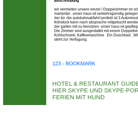
Beschreibung
wir vermieten unsere einzel / Doppelzimmer im sc
mariental . unser haus ist verkehrsgünstig gelegen.
der tür. die autobahnabfahrt jenfeld ist 3 Autominut
frühstück kann nach absprache mitgebucht werden.
der garten mit zu benutzen. unser haus ist gepfleg
Die Zimmer sind ausgestattet mit einem Doppelbett
Kühlschrank, Kaffeemaschine . Ein Duschbad ,
steht zur Verfügung.
123 - BOOKMARK
HOTEL & RESTAURANT GUID
HIER SKYPE UND SKYPE-P
FERIEN MIT HUND