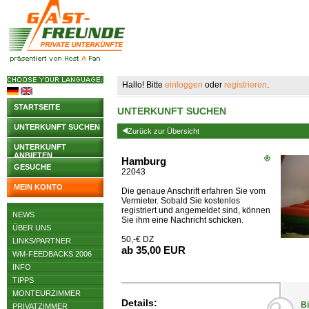
Hallo! Bitte
einloggen
oder
registrieren
.
STARTSEITE
UNTERKUNFT SUCHEN
UNTERKUNFT SUCHEN
Zurück zur Übersicht
UNTERKUNFT
ANBIETEN
Hamburg
GESUCHE
22043
MEIN KONTO
Die genaue Anschrift erfahren Sie vom
Vermieter. Sobald Sie kostenlos
registriert und angemeldet sind, können
NEWS
Sie ihm eine Nachricht schicken.
ÜBER UNS
50,-€ DZ
LINKS/PARTNER
ab 35,00 EUR
WM-FEEDBACKS 2006
INFO
TIPPS
MONTEURZIMMER
Details:
Bi
PRIVATZIMMER