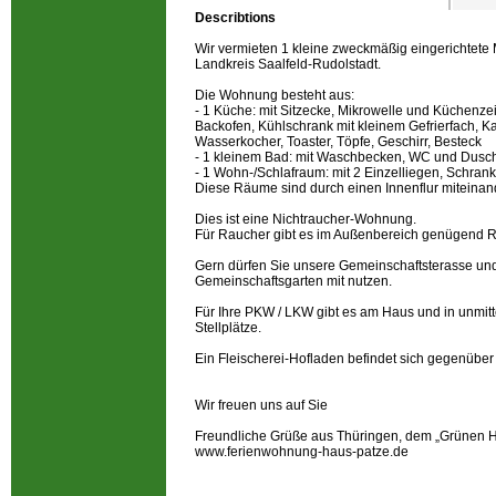
Describtions
Wir vermieten 1 kleine zweckmäßig eingerichtete 
Landkreis Saalfeld-Rudolstadt.
Die Wohnung besteht aus:
- 1 Küche: mit Sitzecke, Mikrowelle und Küchenzei
Backofen, Kühlschrank mit kleinem Gefrierfach, K
Wasserkocher, Toaster, Töpfe, Geschirr, Besteck
- 1 kleinem Bad: mit Waschbecken, WC und Dusc
- 1 Wohn-/Schlafraum: mit 2 Einzelliegen, Schran
Diese Räume sind durch einen Innenflur miteinan
Dies ist eine Nichtraucher-Wohnung.
Für Raucher gibt es im Außenbereich genügend 
Gern dürfen Sie unsere Gemeinschaftsterasse un
Gemeinschaftsgarten mit nutzen.
Für Ihre PKW / LKW gibt es am Haus und in unmit
Stellplätze.
Ein Fleischerei-Hofladen befindet sich gegenübe
Wir freuen uns auf Sie
Freundliche Grüße aus Thüringen, dem „Grünen 
www.ferienwohnung-haus-patze.de