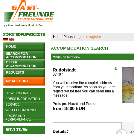
Hello! Please
login
or
register
.
HOME
ACCOMMODATION SEARCH
SEARCH FOR
back to overview
ACCOMMODATION
OFFER
ACCOMMODATION
Rudolstadt
REQUESTS
07407
MY ACCOUNT
You will receive the complet address
from your landlord. As soon as you are
registered for free you can send him a
HOW IT WORKS
message.
PRESS INFORMATION
Preis pro Nacht und Person
SERVICE
from 18,00 EUR
WC-FEEDBACK 2006
PRICES AND
PERFORMANCE
Details:
en