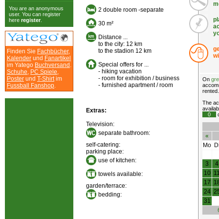
m
You are an anonymous
2 double room -separate
user. You can register
pl
here
register
.
30 m²
a
y
Distance ...
to the city: 12 km
ge
to the stadion 12 km
Finden Sie
Fachbücher
,
wi
Kalender
und
Fanartikel
Special offers for ...
im Yatego
Buchversand
.
- hiking vacation
Schuhe
,
PC Spiele
,
- room for exhibition / business
Poster
und
T-Shirt
im
On
gr
- furnished apartment / room
Fussball Fanshop
.
accomm
rented.
The ac
availab
Extras:
0
d
Television:
separate bathroom:
«
self-catering:
Mo
D
parking place:
use of kitchen:
3
4
10
1
towels available:
17
1
garden/terrace:
24
2
bedding:
31